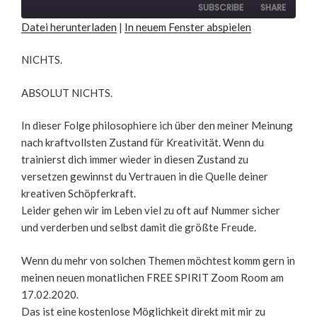
seconds
SUBSCRIBE
SHARE
Datei herunterladen
|
In neuem Fenster abspielen
SHARE
RSS FEED
NICHTS.
LINK
ABSOLUT NICHTS.
EMBED
In dieser Folge philosophiere ich über den meiner Meinung
nach kraftvollsten Zustand für Kreativität. Wenn du
trainierst dich immer wieder in diesen Zustand zu
versetzen gewinnst du Vertrauen in die Quelle deiner
kreativen Schöpferkraft.
Leider gehen wir im Leben viel zu oft auf Nummer sicher
und verderben und selbst damit die größte Freude.
Wenn du mehr von solchen Themen möchtest komm gern in
meinen neuen monatlichen FREE SPIRIT Zoom Room am
17.02.2020.
Das ist eine kostenlose Möglichkeit direkt mit mir zu