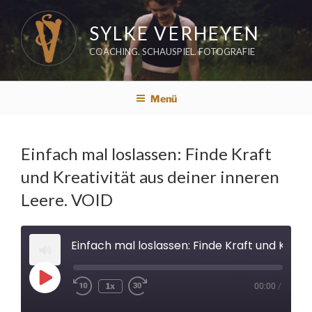
Zum
Inhalt
SYLKE VERHEYEN
springen
COACHING. SCHAUSPIEL. FOTOGRAFIE
Menü
Einfach mal loslassen: Finde Kraft
und Kreativität aus deiner inneren
Leere. VOID
Einfach mal loslassen: Finde Kraft und Kreativität aus deiner inneren Leere. VOID
Play
1x
00:00
/
Rewind
Fast
Episode
10
Forward
Seconds
30