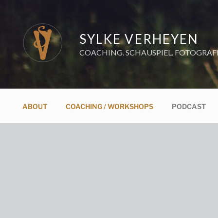
Zum
Inhalt
springen
SYLKE VERHEYEN
COACHING. SCHAUSPIEL. FOTOGRAF
ABOUT
COACHING / WORKSHOPS
PODCAST