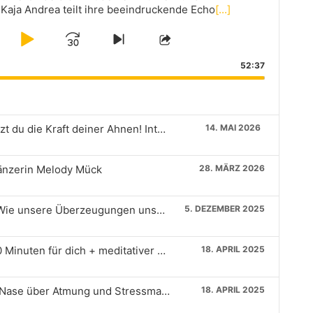
!Kaja Andrea teilt ihre beeindruckende Echo
[...]
kip
Play
Jump
Skip
Share
to
This
ackward
Pause
Forward
52:37
next
Episode
episode
In deinen Zellen wohnen Tausende: So nutzt du die Kraft deiner Ahnen! Interview mit Kaja Andrea
14. MAI 2026
Tänzerin Melody Mück
28. MÄRZ 2026
Glaubenssätze verstehen und verändern: Wie unsere Überzeugungen unser Leben formen
5. DEZEMBER 2025
Atemübung gegen Stress mit Siri Nase – 10 Minuten für dich + meditativer Ausklang.
18. APRIL 2025
Breathwork für Kreative. Interview mit Siri Nase über Atmung und Stressmanagement
18. APRIL 2025