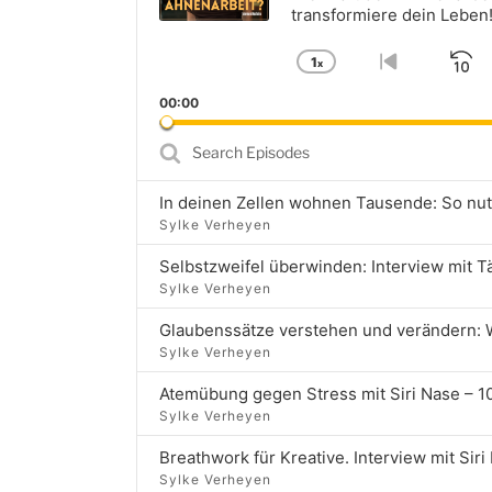
transformiere dein Leben
1
x
S
Change
Go
Playback
to
B
00:00
Rate
previous
episode
Search
Episodes
Sylke Verheyen
Selbstzweifel überwinden: Interview mit 
Sylke Verheyen
Sylke Verheyen
Sylke Verheyen
Sylke Verheyen