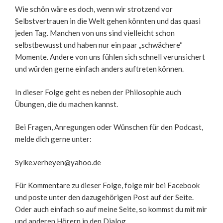
SHARE
RSS FEED
Wie schön wäre es doch, wenn wir strotzend vor
Selbstvertrauen in die Welt gehen könnten und das quasi
LINK
jeden Tag. Manchen von uns sind vielleicht schon
EMBED
selbstbewusst und haben nur ein paar „schwächere“
Momente. Andere von uns fühlen sich schnell verunsichert
und würden gerne einfach anders auftreten können.
In dieser Folge geht es neben der Philosophie auch
Übungen, die du machen kannst.
Bei Fragen, Anregungen oder Wünschen für den Podcast,
melde dich gerne unter:
Sylke.verheyen@yahoo.de
Für Kommentare zu dieser Folge, folge mir bei Facebook
und poste unter den dazugehörigen Post auf der Seite.
Oder auch einfach so auf meine Seite, so kommst du mit mir
und anderen Hörern in den Dialog.