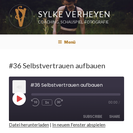
Zum
Inhalt
SYLKE VERHEYEN
springen
COACHING. SCHAUSPIEL. FOTOGRAFIE
Menü
#36 Selbstvertrauen aufbauen
#36 Selbstvertrauen aufbauen
Play
1x
00:00
/
Rewind
Fast
Episode
10
Forward
Seconds
30
seconds
SUBSCRIBE
SHARE
Datei herunterladen
|
In neuem Fenster abspielen