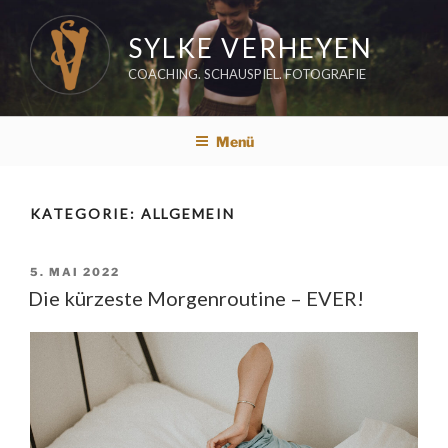
Zum
Inhalt
SYLKE VERHEYEN
springen
COACHING. SCHAUSPIEL. FOTOGRAFIE
Menü
KATEGORIE:
ALLGEMEIN
VERÖFFENTLICHT
5. MAI 2022
AM
Die kürzeste Morgenroutine – EVER!