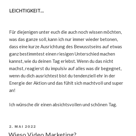
LEICHTIGKEIT…
Für diejenigen unter euch die auch noch wissen möchten,
was das ganze soll, kann ich nur immer wieder betonen,
dass eine kurze Ausrichtung des Bewusstseins auf etwas
ganz bestimmtest einen riesigen Unterschied machen
kannst, wie du deinen Tag erlebst. Wenn du das nicht
machst, reagierst du impulsiv auf alles was dir begegnet,
wenn du dich ausrichtest bist du tendenziell ehr in der
Energie der Aktion und das fühlt sich machtvoll und super
an!
Ich wünsche dir einen absichtsvollen und schönen Tag.
VERÖFFENTLICHT
2. MAI 2022
AM
Wieso Video Marketing?