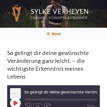
Zum
Inhalt
SYLKE VERHEYEN
springen
COACHING. SCHAUSPIEL. FOTOGRAFIE
Menü
So gelingt dir deine gewünschte
Veränderung ganz leicht. – die
wichtigste Erkenntnis meines
Lebens
So gelingt dir deine gewünschte Veränderung ganz leicht. - die wichtigste Erkenntnis meines Lebens
Play
1x
00:00
/