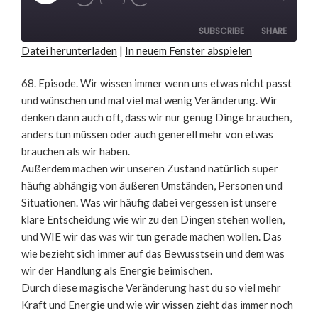
Rewind
Fast
Episode
10
Forward
Seconds
30
seconds
SUBSCRIBE
SHARE
Datei herunterladen
|
In neuem Fenster abspielen
SHARE
RSS FEED
68. Episode. Wir wissen immer wenn uns etwas nicht passt
und wünschen und mal viel mal wenig Veränderung. Wir
LINK
denken dann auch oft, dass wir nur genug Dinge brauchen,
EMBED
anders tun müssen oder auch generell mehr von etwas
brauchen als wir haben.
Außerdem machen wir unseren Zustand natürlich super
häufig abhängig von äußeren Umständen, Personen und
Situationen. Was wir häufig dabei vergessen ist unsere
klare Entscheidung wie wir zu den Dingen stehen wollen,
und WIE wir das was wir tun gerade machen wollen. Das
wie bezieht sich immer auf das Bewusstsein und dem was
wir der Handlung als Energie beimischen.
Durch diese magische Veränderung hast du so viel mehr
Kraft und Energie und wie wir wissen zieht das immer noch