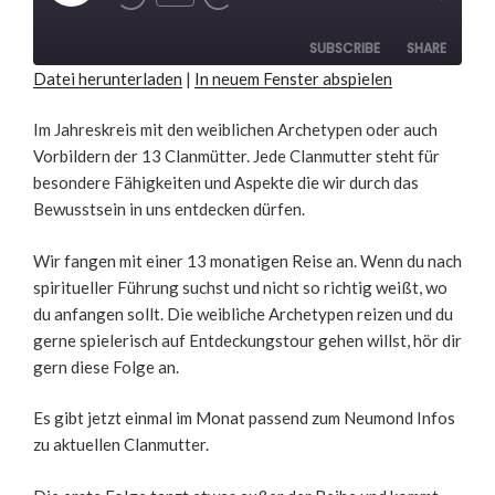
Rewind
Fast
Episode
10
Forward
Seconds
30
seconds
SUBSCRIBE
SHARE
Datei herunterladen
|
In neuem Fenster abspielen
SHARE
RSS FEED
Im Jahreskreis mit den weiblichen Archetypen oder auch
Vorbildern der 13 Clanmütter. Jede Clanmutter steht für
LINK
besondere Fähigkeiten und Aspekte die wir durch das
EMBED
Bewusstsein in uns entdecken dürfen.
Wir fangen mit einer 13 monatigen Reise an. Wenn du nach
spiritueller Führung suchst und nicht so richtig weißt, wo
du anfangen sollt. Die weibliche Archetypen reizen und du
gerne spielerisch auf Entdeckungstour gehen willst, hör dir
gern diese Folge an.
Es gibt jetzt einmal im Monat passend zum Neumond Infos
zu aktuellen Clanmutter.