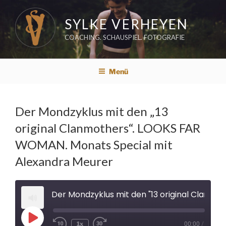
Zum
Inhalt
SYLKE VERHEYEN
springen
COACHING. SCHAUSPIEL. FOTOGRAFIE
Menü
Der Mondzyklus mit den „13
original Clanmothers“. LOOKS FAR
WOMAN. Monats Special mit
Alexandra Meurer
Der Mondzyklus mit den "13 original Clanmothers". LOOKS FAR WOMAN. Monats Special mit Alex
Play
1x
00:00
/