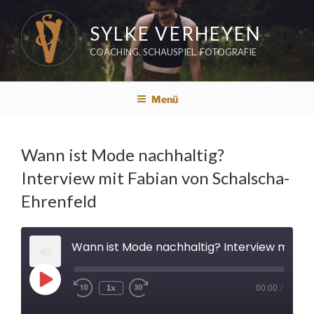
Zum
Inhalt
SYLKE VERHEYEN
springen
COACHING. SCHAUSPIEL. FOTOGRAFIE
Menü
Wann ist Mode nachhaltig?
Interview mit Fabian von Schalscha-
Ehrenfeld
Wann ist Mode nachhaltig? Interview mit Fabian von Schalscha-Ehrenfeld
Play
1x
00:00
/
Rewind
Fast
Episode
10
Forward
Seconds
30