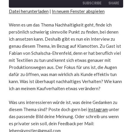
seconds
SUBSCRIBE
SHARE
Datei herunterladen
|
In neuem Fenster abspielen
SHARE
RSS FEED
Wenn es um das Thema Nachhaltigkeit geht, finde ich
persönlich schwierig sinnvolle Punkt zu finden, bei denen
LINK
ich ansetzen kann. Deshalb gibt es nun ein Interview zu
EMBED
genau diesem Thema, im Bezug auf Klamotten. Zu Gast ist
Fabian von Schalscha-Ehrenfeld, denn er hat beruflich viel
mit Textilien zu tun und kennt sich etwas genauer mit
Produktionswegen aus. Der Fokus für uns ist, die Augen
dafür zu öffnen, was man wirklich als Kunde effektiv tun
kann. Was ist überhaupt nachhaltiges Verhalten? Wie kann
ich an meinem Kaufverhalten etwas verändern?
Was uns interessieren würde ist, was deine Gedanken zu
diesem Thema sind? Poste doch gern bei
instagram
unter
das passende Bild deine Meinung. Oder schreib uns wenn
es privater sein soll, dein Feedback per Mail:
lebenskynstler@gmail.com