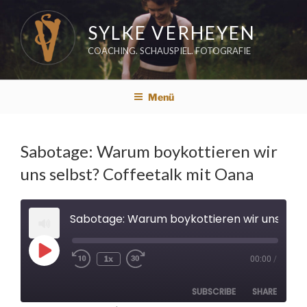
Zum
Inhalt
SYLKE VERHEYEN
springen
COACHING. SCHAUSPIEL. FOTOGRAFIE
Menü
Sabotage: Warum boykottieren wir
uns selbst? Coffeetalk mit Oana
Sabotage: Warum boykottieren wir uns selbst? Coffeetalk mit Oana
Play
1x
00:00
/
Rewind
Fast
Episode
10
Forward
Seconds
30
seconds
SUBSCRIBE
SHARE