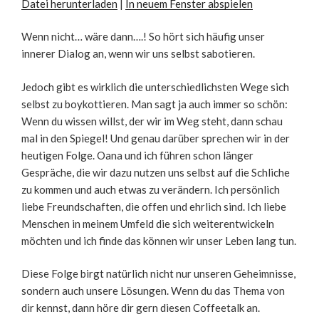
Datei herunterladen
|
In neuem Fenster abspielen
SHARE
RSS FEED
Wenn nicht… wäre dann….! So hört sich häufig unser
innerer Dialog an, wenn wir uns selbst sabotieren.
LINK
EMBED
Jedoch gibt es wirklich die unterschiedlichsten Wege sich
selbst zu boykottieren. Man sagt ja auch immer so schön:
Wenn du wissen willst, der wir im Weg steht, dann schau
mal in den Spiegel! Und genau darüber sprechen wir in der
heutigen Folge. Oana und ich führen schon länger
Gespräche, die wir dazu nutzen uns selbst auf die Schliche
zu kommen und auch etwas zu verändern. Ich persönlich
liebe Freundschaften, die offen und ehrlich sind. Ich liebe
Menschen in meinem Umfeld die sich weiterentwickeln
möchten und ich finde das können wir unser Leben lang tun.
Diese Folge birgt natürlich nicht nur unseren Geheimnisse,
sondern auch unsere Lösungen. Wenn du das Thema von
dir kennst, dann höre dir gern diesen Coffeetalk an.