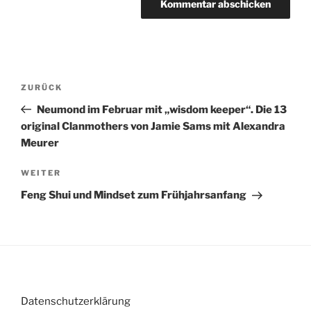
Beitragsnavigation
Vorheriger
ZURÜCK
Beitrag
Neumond im Februar mit „wisdom keeper“. Die 13
original Clanmothers von Jamie Sams mit Alexandra
Meurer
Nächster
WEITER
Beitrag
Feng Shui und Mindset zum Frühjahrsanfang
Datenschutzerklärung