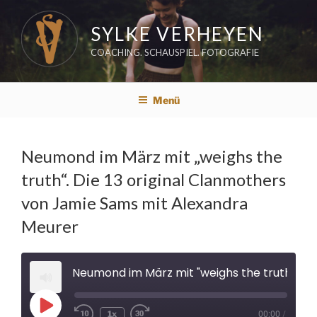
Zum
Inhalt
SYLKE VERHEYEN
springen
COACHING. SCHAUSPIEL. FOTOGRAFIE
Menü
Neumond im März mit „weighs the
truth“. Die 13 original Clanmothers
von Jamie Sams mit Alexandra
Meurer
Neumond im März mit "weighs the truth". Die 13 original Clanmothers von Jamie Sams mit Alexandra Meurer
Play
1x
00:00
/