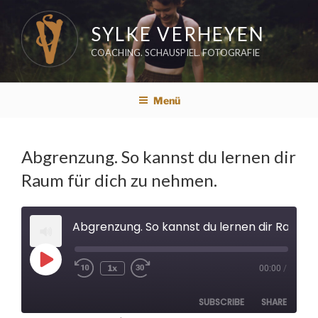
Zum
Inhalt
SYLKE VERHEYEN
springen
COACHING. SCHAUSPIEL. FOTOGRAFIE
Menü
Abgrenzung. So kannst du lernen dir
Raum für dich zu nehmen.
Abgrenzung. So kannst du lernen dir Raum für dich zu nehmen.
Play
1x
00:00
/
Rewind
Fast
Episode
10
Forward
Seconds
30
seconds
SUBSCRIBE
SHARE