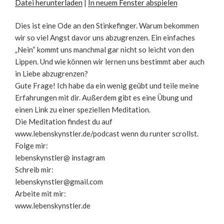
Datei herunterladen
|
In neuem Fenster abspielen
SHARE
RSS FEED
Dies ist eine Ode an den Stinkefinger. Warum bekommen
wir so viel Angst davor uns abzugrenzen. Ein einfaches
LINK
„Nein“ kommt uns manchmal gar nicht so leicht von den
EMBED
Lippen. Und wie können wir lernen uns bestimmt aber auch
in Liebe abzugrenzen?
Gute Frage! Ich habe da ein wenig geübt und teile meine
Erfahrungen mit dir. Außerdem gibt es eine Übung und
einen Link zu einer speziellen Meditation.
Die Meditation findest du auf
www.lebenskynstler.de/podcast wenn du runter scrollst.
Folge mir:
lebenskynstler@ instagram
Schreib mir:
lebenskynstler@gmail.com
Arbeite mit mir:
www.lebenskynstler.de