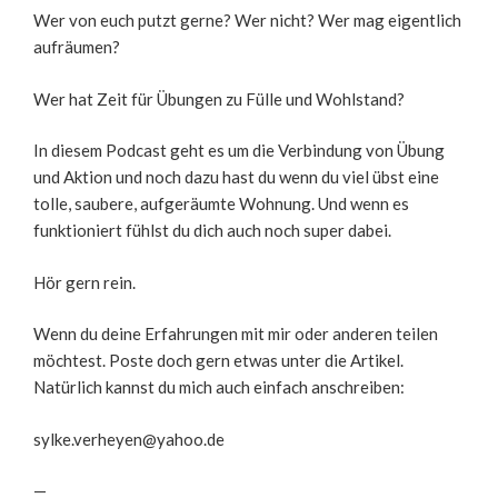
SHARE
RSS FEED
Wer von euch putzt gerne? Wer nicht? Wer mag eigentlich
aufräumen?
LINK
EMBED
Wer hat Zeit für Übungen zu Fülle und Wohlstand?
In diesem Podcast geht es um die Verbindung von Übung
und Aktion und noch dazu hast du wenn du viel übst eine
tolle, saubere, aufgeräumte Wohnung. Und wenn es
funktioniert fühlst du dich auch noch super dabei.
Hör gern rein.
Wenn du deine Erfahrungen mit mir oder anderen teilen
möchtest. Poste doch gern etwas unter die Artikel.
Natürlich kannst du mich auch einfach anschreiben:
sylke.verheyen@yahoo.de
—