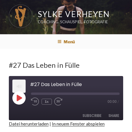
Zum
Inhalt
SYLKE VERHEYEN
springen
COACHING. SCHAUSPIEL. FOTOGRAFIE
Menü
#27 Das Leben in Fülle
#27 Das Leben in Fülle
Play
1x
00:00
/
Rewind
Fast
Episode
10
Forward
Seconds
30
seconds
SUBSCRIBE
SHARE
Datei herunterladen
|
In neuem Fenster abspielen