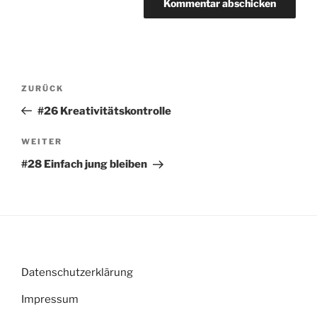
Beitragsnavigation
Vorheriger
ZURÜCK
Beitrag
#26 Kreativitätskontrolle
Nächster
WEITER
Beitrag
#28 Einfach jung bleiben
Datenschutzerklärung
Impressum